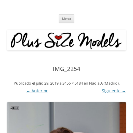
Plus Size Models
Agencia de Modelos a partir de la talla 40
Skip
Menu
to
content
IMG_2254
Publicado el
julio 29, 2019
a
3456 × 5184
en
Nadia.A (Madrid)
.
← Anterior
Siguiente →