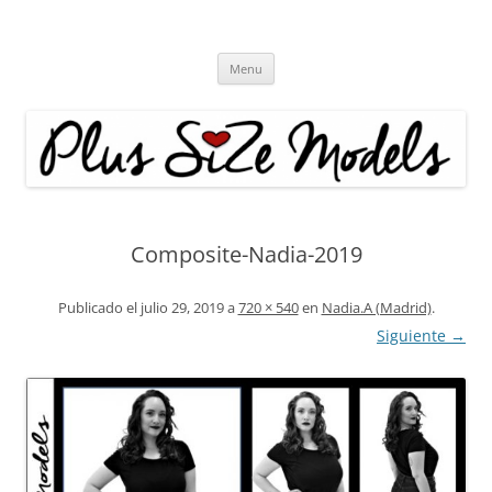
Plus Size Models
Agencia de Modelos a partir de la talla 40
Skip
Menu
to
content
Composite-Nadia-2019
Publicado el
julio 29, 2019
a
720 × 540
en
Nadia.A (Madrid)
.
Siguiente →