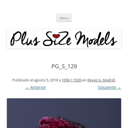
Plus Size Models
Agencia de Modelos a partir de la talla 40
Skip
Menu
to
content
PG_S_129
Publicado el
agosto 5, 2019
a
1096 × 1920
en
Reyes G. Madrid
.
← Anterior
Siguiente →