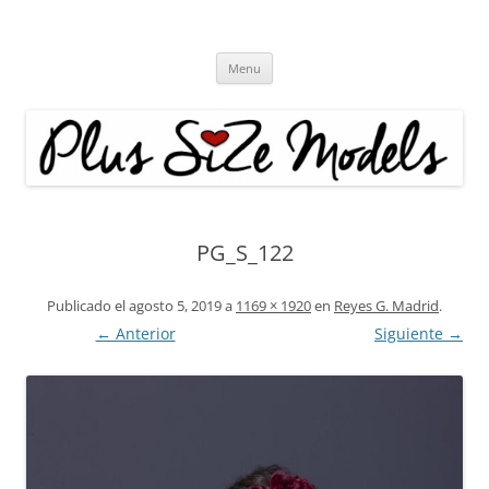
Plus Size Models
Agencia de Modelos a partir de la talla 40
Skip
Menu
to
content
PG_S_122
Publicado el
agosto 5, 2019
a
1169 × 1920
en
Reyes G. Madrid
.
← Anterior
Siguiente →