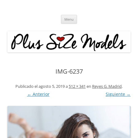
Plus Size Models
Agencia de Modelos a partir de la talla 40
Skip
Menu
to
content
IMG-6237
Publicado el
agosto 5, 2019
a
512 × 341
en
Reyes G. Madrid
.
← Anterior
Siguiente →