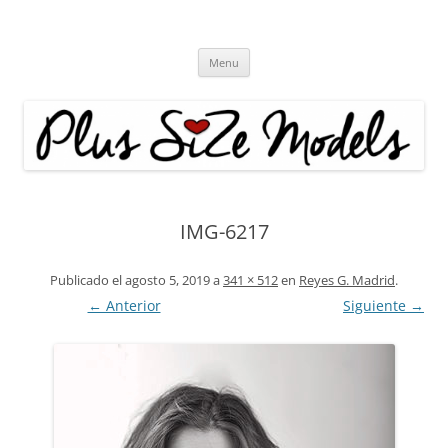
Plus Size Models
Agencia de Modelos a partir de la talla 40
Skip
Menu
to
content
IMG-6217
Publicado el
agosto 5, 2019
a
341 × 512
en
Reyes G. Madrid
.
← Anterior
Siguiente →