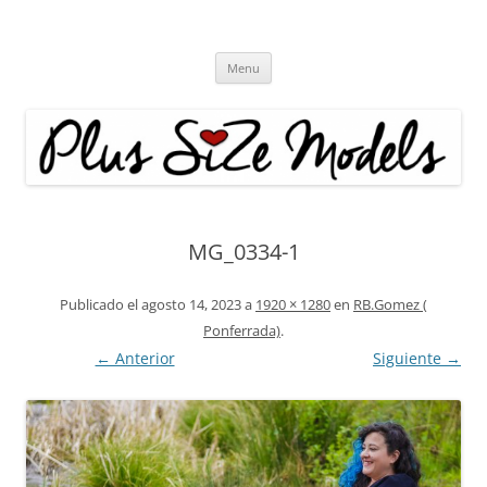
Plus Size Models
Agencia de Modelos a partir de la talla 40
Skip
Menu
to
content
MG_0334-1
Publicado el
agosto 14, 2023
a
1920 × 1280
en
RB.Gomez (
Ponferrada)
.
← Anterior
Siguiente →