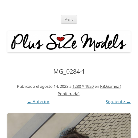
Plus Size Models
Agencia de Modelos a partir de la talla 40
Skip
Menu
to
content
MG_0284-1
Publicado el
agosto 14, 2023
a
1280 × 1920
en
RB.Gomez (
Ponferrada)
.
← Anterior
Siguiente →