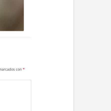
 marcados con
*