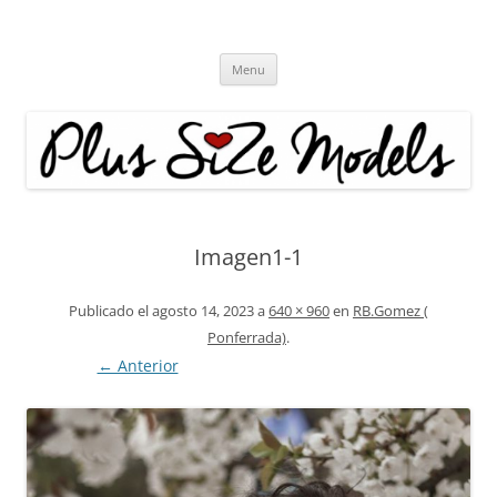
Plus Size Models
Agencia de Modelos a partir de la talla 40
Skip
Menu
to
content
Imagen1-1
Publicado el
agosto 14, 2023
a
640 × 960
en
RB.Gomez (
Ponferrada)
.
← Anterior