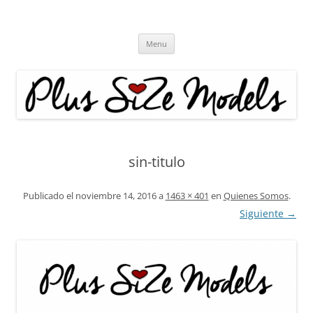
Plus Size Models
Agencia de Modelos a partir de la talla 40
Skip
Menu
to
content
sin-titulo
Publicado el
noviembre 14, 2016
a
1463 × 401
en
Quienes Somos
.
Siguiente →