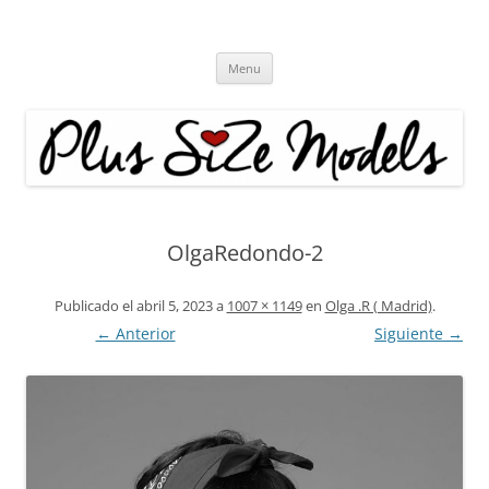
Plus Size Models
Agencia de Modelos a partir de la talla 40
Skip
Menu
to
content
OlgaRedondo-2
Publicado el
abril 5, 2023
a
1007 × 1149
en
Olga .R ( Madrid)
.
← Anterior
Siguiente →