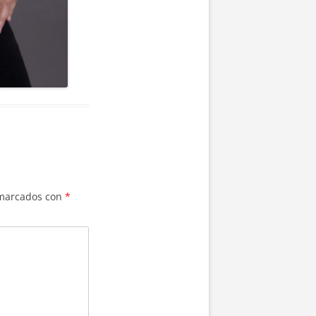
 marcados con
*