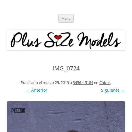
Plus Size Models
Agencia de Modelos a partir de la talla 40
Skip
Menu
to
content
IMG_0724
Publicado el
marzo 25, 2019
a
3456 × 5184
en
Chicas
.
← Anterior
Siguiente →