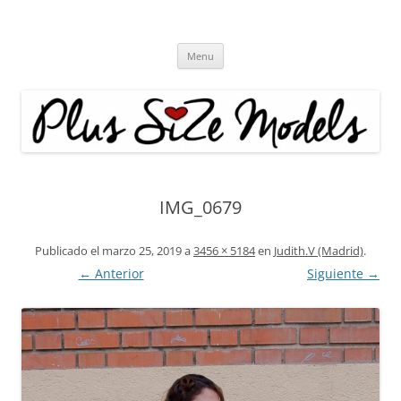
Plus Size Models
Agencia de Modelos a partir de la talla 40
Skip
Menu
to
content
IMG_0679
Publicado el
marzo 25, 2019
a
3456 × 5184
en
Judith.V (Madrid)
.
← Anterior
Siguiente →