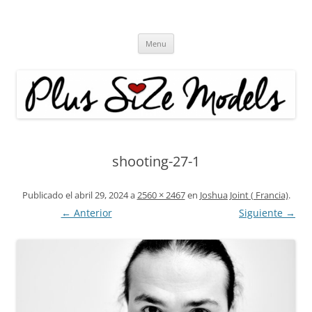
Plus Size Models
Agencia de Modelos a partir de la talla 40
Skip
Menu
to
content
shooting-27-1
Publicado el
abril 29, 2024
a
2560 × 2467
en
Joshua Joint ( Francia)
.
← Anterior
Siguiente →