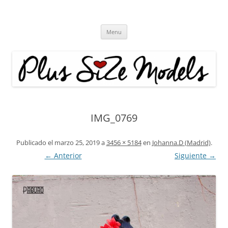
Plus Size Models
Agencia de Modelos a partir de la talla 40
Skip
Menu
to
content
IMG_0769
Publicado el
marzo 25, 2019
a
3456 × 5184
en
Johanna.D (Madrid)
.
← Anterior
Siguiente →