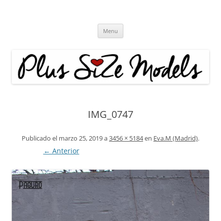
Plus Size Models
Agencia de Modelos a partir de la talla 40
Skip
Menu
to
content
IMG_0747
Publicado el
marzo 25, 2019
a
3456 × 5184
en
Eva.M (Madrid)
.
← Anterior