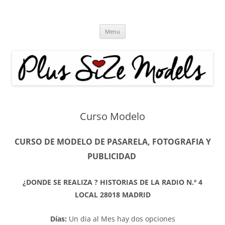
Plus Size Models
Agencia de Modelos a partir de la talla 40
Skip
Menu
to
content
Curso Modelo
CURSO DE MODELO DE PASARELA, FOTOGRAFIA Y
PUBLICIDAD
¿DONDE SE REALIZA ? HISTORIAS DE LA RADIO N.º 4
LOCAL 28018 MADRID
Días:
Un dia al Mes hay dos opciones